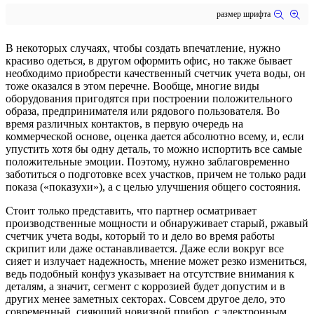
размер шрифта
В некоторых случаях, чтобы создать впечатление, нужно
красиво одеться, в другом оформить офис, но также бывает
необходимо приобрести качественный счетчик учета воды, он
тоже оказался в этом перечне. Вообще, многие виды
оборудования пригодятся при построении положительного
образа, предпринимателя или рядового пользователя. Во
время различных контактов, в первую очередь на
коммерческой основе, оценка дается абсолютно всему, и, если
упустить хотя бы одну деталь, то можно испортить все самые
положительные эмоции. Поэтому, нужно заблаговременно
заботиться о подготовке всех участков, причем не только ради
показа («показухи»), а с целью улучшения общего состояния.
Стоит только представить, что партнер осматривает
производственные мощности и обнаруживает старый, ржавый
счетчик учета воды, который то и дело во время работы
скрипит или даже останавливается. Даже если вокруг все
сияет и излучает надежность, мнение может резко измениться,
ведь подобный конфуз указывает на отсутствие внимания к
деталям, а значит, сегмент с коррозией будет допустим и в
других менее заметных секторах. Совсем другое дело, это
современный, сияющий новизной прибор, с электронным