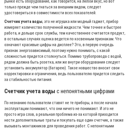
рынке есть оборудование, как говорится, на любой вкус, но вот
только прежде чем гнаться за внешним видом, следует
удостовериться в совместимости всех показателей.
Счетчик учета воды
, это не игрушка или модный гаджет, прибор
измеряет количество полученной жидкости. Чем точнее и быстрее
работа, и дольше срок службы, тем качественнее считается продукт,
в остальных случаях оценка ведется по косвенным признакам. Что
означают красивые цифры на дисплее? Это, в первую очередь
признак энергозависимый, поэтому нужно понимать, с какой
сложностью придется столкнуться. Помимо трубопровода с водой,
рядом должна быть розетка, или же внутри оборудования следует
установить аккумулятор (батарею). Такое новшество вносит свои
корректировки и ограничения, ведь пользователю придется следить
за стабильностью питания.
Счетчик учета воды
с непонятными цифрами
По незнанию пользователи ставят не те приборы, а после начала
эксплуатации понимают, что они ничего не понимают. И это не
просто игра слов, а реальная проблема из-за которой приходится
нести дополнительные траты и покупать еще один счетчик, а также
вызывать монтажников для проведения работ. С непонятными