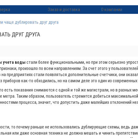
верка
Заказ и доставка
О компании
и чаще дублировать друг друга
АТЬ ДРУГ ДРУГА
ы учета воды
стали более функциональными, но при этом серьезно упрос
ризнаки, произошло по всем направлениям. За счет этого у пользователе
в на предприятиях стали появляться дополнительные счетчики, они оказал
 приборов как-то обходились, но на самом деле это один из современных
то есть показания снимаются с одной и той же магистрали, но в разных ме
е метра. Таким образом, пользователь стремится добиться максимальной
ностями процесса, значит, что допустить даже малейших отклонений нель
ости, то почему раньше не использовались дублирующие схемы, ведь даж
тельная или даже основная техника не должна мешать и чинить препятств