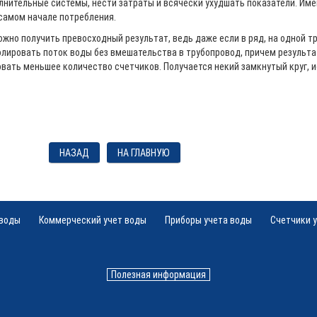
лнительные системы, нести затраты и всячески ухудшать показатели. Им
самом начале потребления.
но получить превосходный результат, ведь даже если в ряд, на одной тр
олировать поток воды без вмешательства в трубопровод, причем результ
ать меньшее количество счетчиков. Получается некий замкнутый круг, ис
НАЗАД
НА ГЛАВНУЮ
 воды
Коммерческий учет воды
Приборы учета воды
Счетчики 
Полезная информация