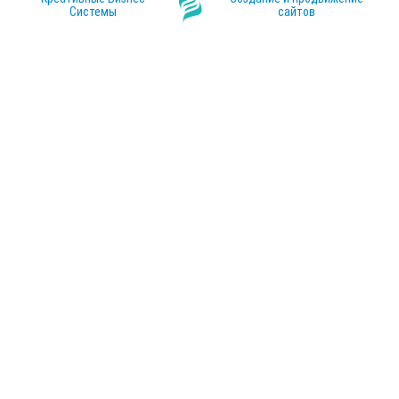
Системы
сайтов
Главная
Каталог продукции
Поверка
Электронные блоки RusFlow
Заказ и доставка
Датчики RusFlow
О компании
Шкаф сбора данных
Информация
Расходомер RusFlow TDS-100BF1
Контакты
Ультразвуковой расходомер RusFlow TDS-100BH
Расходомеры жидкости RusFlow TDS-100BM