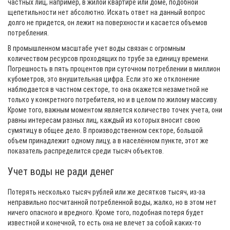
частных лиц, например, в жилой квартире или доме, подобной
щепетильности нет абсолютно. Искать ответ на данный вопрос
долго не придется, он лежит на поверхности и касается объемов
потребления.
В промышленном масштабе учет воды связан с огромным
количеством ресурсов проходящих по трубе за единицу времени.
Погрешность в пять процентов при суточном потреблении в миллион
кубометров, это внушительная цифра. Если это же отклонение
наблюдается в частном секторе, то она окажется незаметной не
только у конкретного потребителя, но и в целом по жилому массиву.
Кроме того, важным моментом является количество точек учета, они
равны интересам разных лиц, каждый из которых вносит свою
сумятицу в общее дело. В производственном секторе, большой
объем принадлежит одному лицу, а в населённом пункте, этот же
показатель распределится среди тысяч объектов.
Учет воды не ради денег
Потерять несколько тысяч рублей или же десятков тысяч, из-за
неправильно посчитанной потребленной воды, жалко, но в этом нет
ничего опасного и вредного. Кроме того, подобная потеря будет
известной и конечной, то есть она не влечет за собой каких-то