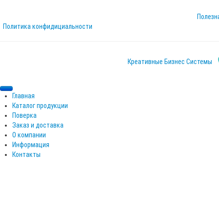
Полезн
Политика конфидициальности
Креативные Бизнес Системы
Главная
Каталог продукции
Поверка
Электронные блоки RusFlow
Заказ и доставка
Датчики RusFlow
О компании
Шкаф сбора данных
Информация
Расходомер RusFlow TDS-100BF1
Контакты
Ультразвуковой расходомер RusFlow TDS-100BH
Расходомеры жидкости RusFlow TDS-100BM