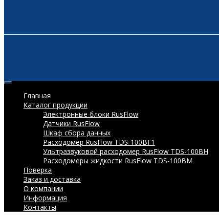
Креативные Б
Главная
Каталог продукции
Электронные блоки RusFlow
Датчики RusFlow
Шкаф сбора данных
Расходомер RusFlow TDS-100BF1
Ультразвуковой расходомер RusFlow TDS-100BH
Расходомеры жидкости RusFlow TDS-100BM
Поверка
Заказ и доставка
О компании
Информация
Контакты