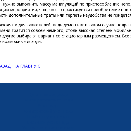
ел, нужно выполнить массу манипуляций по приспособлению непо
цию мероприятия, чаще всего практикуется приобретение новог
ести дополнительные траты или терпеть неудобства не придётся
ходят и для таких целей, ведь демонтаж в таком случае подра
емени тратится совсем немного, столь высокая степень мобильн
 другие выбирают вариант со стационарным размещением. Все э
е возможные исходы.
АЗАД
НА ГЛАВНУЮ
Купить расходомер
Зачем расходомер воды
Учёт воды
Коммерческий учет воды
Приборы учета воды
Счетчики учета воды
Ультразвуковые счетчики