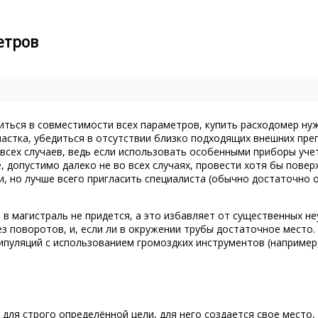
етров
ться в совместимости всех параметров, купить расходомер нуж
частка, убедиться в отсутствии близко подходящих внешних пре
 всех случаев, ведь если использовать особенными приборы уче
, допустимо далеко не во всех случаях, провести хотя бы повер
, но лучше всего пригласить специалиста (обычно достаточно 
 в магистраль не придется, а это избавляет от существенных н
ез поворотов, и, если ли в окружении трубы достаточное мест
ипуляций с использованием громоздких инструментов (например
ля строго определённой цели, для него создается свое место,