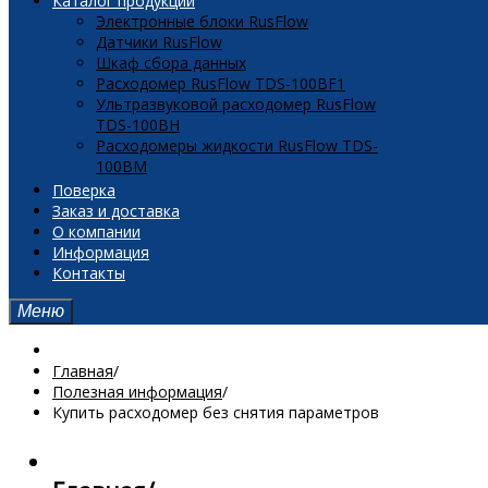
Каталог продукции
Электронные блоки RusFlow
Датчики RusFlow
Шкаф сбора данных
Расходомер RusFlow TDS-100BF1
Ультразвуковой расходомер RusFlow
TDS-100BH
Расходомеры жидкости RusFlow TDS-
100BM
Поверка
Заказ и доставка
О компании
Информация
Контакты
Меню
Главная
/
Полезная информация
/
Купить расходомер без снятия параметров